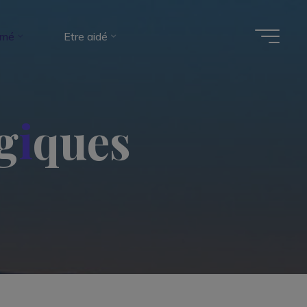
rmé
Etre aidé
g
i
q
u
e
s