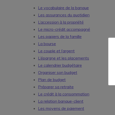
Le vocabulaire de la banque
Les assurances du quotidien
L’accession à la propriété
Le micro-crédit accompagné
Les papiers de la famille
La bourse
Le couple et l’argent
L’épargne et les placements
Le calendrier budgétaire
Organiser son budget
Plan de budget
Préparer sa retraite
Le crédit à la consommation
La relation banque-client
Les moyens de paiement