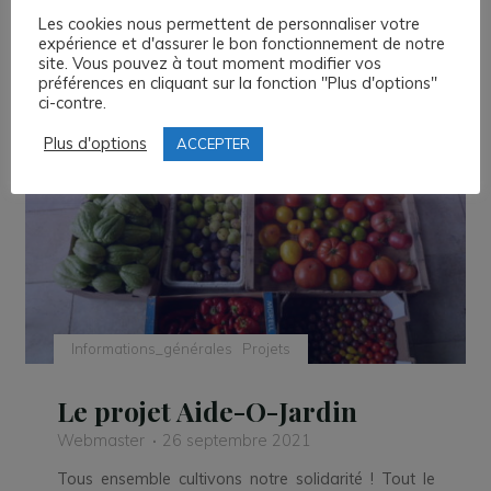
Les cookies nous permettent de personnaliser votre
"Synergie
Read more
expérience et d'assurer le bon fonctionnement de notre
entre
site. Vous pouvez à tout moment modifier vos
préférences en cliquant sur la fonction "Plus d'options"
les
ci-contre.
Garages
Laisser un commentaire
Solidaires
Plus d'options
ACCEPTER
et
Aide-
o-
Budget"
Informations_générales
Projets
Le projet Aide-O-Jardin
Webmaster
26 septembre 2021
Tous ensemble cultivons notre solidarité ! Tout le