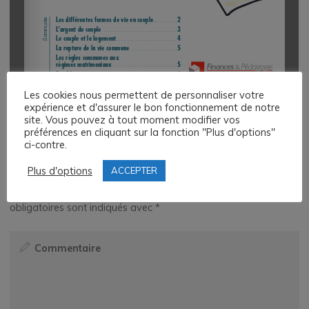
Les cookies nous permettent de personnaliser votre
expérience et d'assurer le bon fonctionnement de notre
1/6
site. Vous pouvez à tout moment modifier vos
préférences en cliquant sur la fonction "Plus d'options"
ci-contre.
Laisser un commentaire
Plus d'options
ACCEPTER
Votre adresse e-mail ne sera pas publiée.
Les champs
obligatoires sont indiqués avec
*