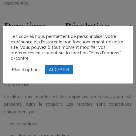
représentés.
Deuxième Résolution :
Approbation du budget
Les cookies nous permettent de personnaliser votre
expérience et d'assurer le bon fonctionnement de notre
site. Vous pouvez à tout moment modifier vos
Le budget de l’association a révélé des dépenses courantes de
préférences en cliquant sur la fonction "Plus d'options"
fonctionnement pour un montant de 316,88 € annuellement
ci-contre.
(site internet et frais de tenue de compte bancaire).
Plus d'options
ACCEPTER
A noter que les intérêts du Livret Bleu ont rapporté 412,11€
sur l’exercice.
Le détail des recettes et des dépenses de l’association est
présenté dans le rapport. Les recettes sont constituées
uniquement par :
– Les cotisations
– Les subventions reçues de tiers