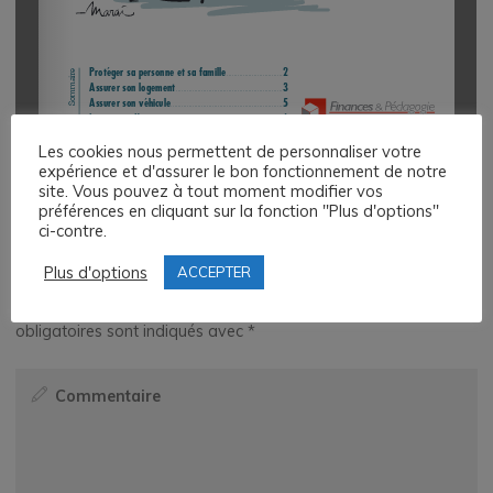
Les cookies nous permettent de personnaliser votre
expérience et d'assurer le bon fonctionnement de notre
1/6
site. Vous pouvez à tout moment modifier vos
préférences en cliquant sur la fonction "Plus d'options"
ci-contre.
Laisser un commentaire
Plus d'options
ACCEPTER
Votre adresse e-mail ne sera pas publiée.
Les champs
obligatoires sont indiqués avec
*