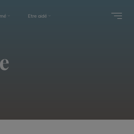
rmé
Etre aidé
e