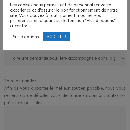
Les cookies nous permettent de personnaliser votre
Cliquez ci-dessous pour choisir dans la liste
expérience et d'assurer le bon fonctionnement de notre
site. Vous pouvez à tout moment modifier vos
préférences en cliquant sur la fonction "Plus d'options"
ci-contre.
Plus d'options
ACCEPTER
Choisissez le sujet de votre prise de contact
*
Cliquez ci-dessous pour choisir dans la liste
Votre demande
*
Afin de vous apporter le meilleur soutien possible, nous vous
remercions de détailler votre demande en donnant toutes les
précisions possibles