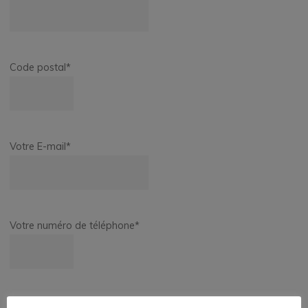
Code postal
*
Votre E-mail
*
Votre numéro de téléphone
*
Comment avez-vous connu l'association Aide-o-Budget?
*