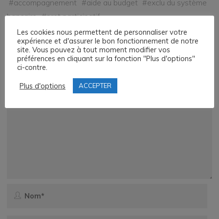
#
accompagnement
#
aide au budget
#
exclu du système
bancaire
#
pret participatif
Les cookies nous permettent de personnaliser votre
expérience et d'assurer le bon fonctionnement de notre
Laisser un commentaire
site. Vous pouvez à tout moment modifier vos
préférences en cliquant sur la fonction "Plus d'options"
Votre adresse e-mail ne sera pas publiée.
Les champs
ci-contre.
obligatoires sont indiqués avec
*
Plus d'options
ACCEPTER