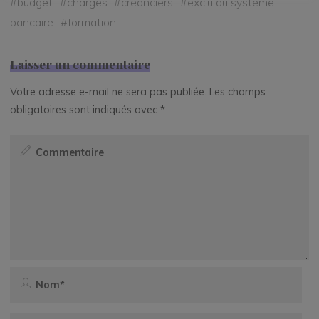
#
budget
#
charges
#
créanciers
#
exclu du système
bancaire
#
formation
Laisser un commentaire
Votre adresse e-mail ne sera pas publiée.
Les champs
obligatoires sont indiqués avec
*