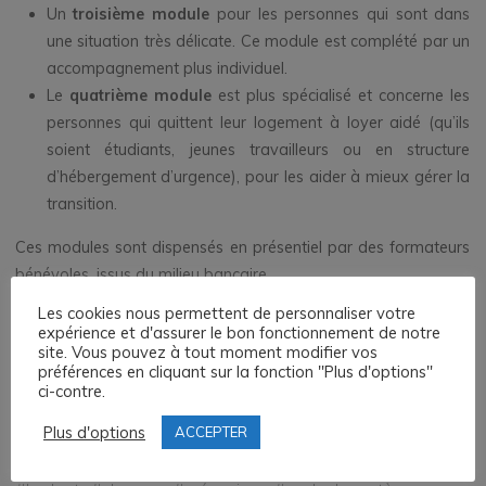
Un
troisième module
pour les personnes qui sont dans
une situation très délicate. Ce module est complété par un
accompagnement plus individuel.
Le
quatrième module
est plus spécialisé et concerne les
personnes qui quittent leur logement à loyer aidé (qu’ils
soient étudiants, jeunes travailleurs ou en structure
d’hébergement d’urgence), pour les aider à mieux gérer la
transition.
Ces modules sont dispensés en présentiel par des formateurs
bénévoles, issus du milieu bancaire.
Les cookies nous permettent de personnaliser votre
Plusieurs initiatives sont en cours, avec différents intervenants,
expérience et d'assurer le bon fonctionnement de notre
publics ou associatifs.
site. Vous pouvez à tout moment modifier vos
préférences en cliquant sur la fonction "Plus d'options"
Étant donné la situation actuelle, cet accompagnement devient
ci-contre.
une nécessité pour beaucoup.
Plus d'options
ACCEPTER
#
accompagnement
#
aide au budget
#
association