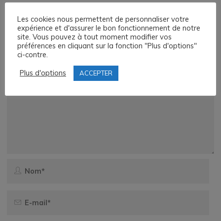
Laisser un commentaire
Les cookies nous permettent de personnaliser votre
expérience et d'assurer le bon fonctionnement de notre
site. Vous pouvez à tout moment modifier vos
Votre adresse e-mail ne sera pas publiée.
Les champs
préférences en cliquant sur la fonction "Plus d'options"
obligatoires sont indiqués avec
*
ci-contre.
Plus d'options
ACCEPTER