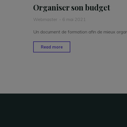
Organiser son budget
Webmaster
6 mai 2021
Un document de formation afin de mieux orga
"Organiser
Read more
son
budget"