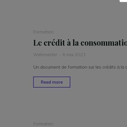
banque-
client"
Formation
Le crédit à la consommati
Webmaster
6 mai 2021
Un document de formation sur les crédits à l
"Le
Read more
crédit
à
la
consommation"
Formation