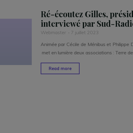
Ré-écoutez Gilles, prési
interviewé par Sud-Radi
Webmaster
7 juillet 2023
Animée par Cécile de Ménibus et Philippe Da
met en lumière deux associations : Terre de 
"Ré-
Read more
écoutez
Gilles,
président
d’Aide-
o-
budget
interviewé