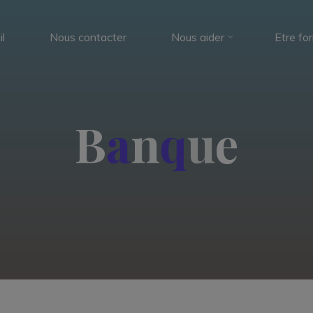
l
Nous contacter
Nous aider
Etre fo
B
a
a
n
q
q
u
e