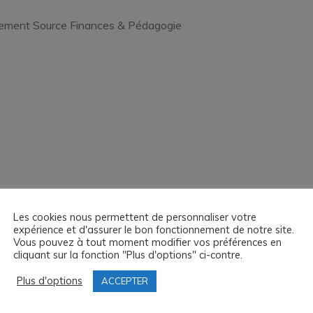
par
Sud-
iement Source Finances & Pédagogie
Radio"
Les cookies nous permettent de personnaliser votre
expérience et d'assurer le bon fonctionnement de notre site.
Vous pouvez à tout moment modifier vos préférences en
vec les banques Source Finances & Pédagogie
cliquant sur la fonction "Plus d'options" ci-contre.
Plus d'options
ACCEPTER